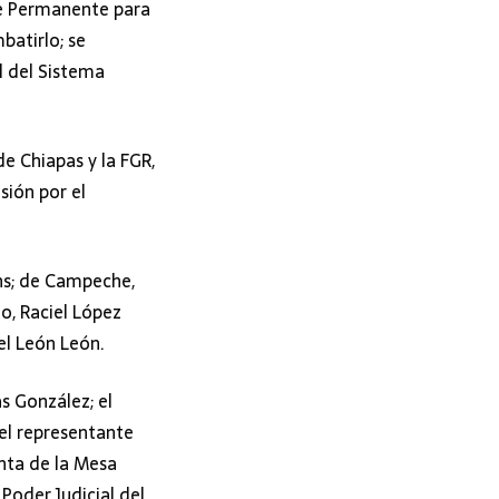
te Permanente para
batirlo; se
l del Sistema
de Chiapas y la FGR,
sión por el
ns; de Campeche,
o, Raciel López
el León León.
s González; el
el representante
enta de la Mesa
Poder Judicial del