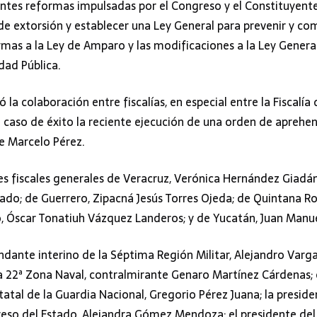
entes reformas impulsadas por el Congreso y el Constituyen
de extorsión y establecer una Ley General para prevenir y com
rmas a la Ley de Amparo y las modificaciones a la Ley Genera
dad Pública.
 la colaboración entre fiscalías, en especial entre la Fiscalía 
 caso de éxito la reciente ejecución de una orden de aprehen
e Marcelo Pérez.
es fiscales generales de Veracruz, Verónica Hernández Giadá
sado; de Guerrero, Zipacná Jesús Torres Ojeda; de Quintana Ro
o, Óscar Tonatiuh Vázquez Landeros; y de Yucatán, Juan Manu
dante interino de la Séptima Región Militar, Alejandro Varga
a 22ª Zona Naval, contralmirante Genaro Martínez Cárdenas; 
atal de la Guardia Nacional, Gregorio Pérez Juana; la presid
reso del Estado, Alejandra Gómez Mendoza; el presidente del 