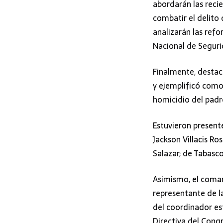
abordarán las reci
combatir el delito 
analizarán las refo
Nacional de Seguri
Finalmente, destacó
y ejemplificó como
homicidio del padr
Estuvieron present
Jackson Villacis Ro
Salazar; de Tabasc
Asimismo, el coman
representante de l
del coordinador est
Directiva del Cong