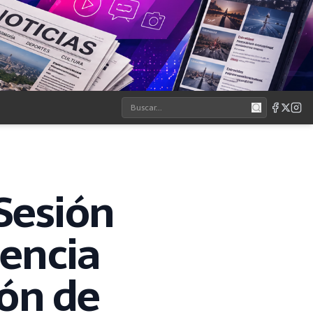
 Sesión
rencia
ión de