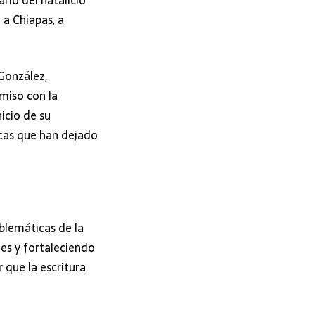
io del natalicio
 a Chiapas, a
 González,
miso con la
icio de su
ecas que han dejado
blemáticas de la
nes y fortaleciendo
 que la escritura