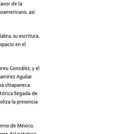
avor de la
noamericano, así
bra, su escritura,
spacio en el
reu González, y el
Ramírez Aguilar
una chiapaneca
stórica llegada de
liza la presencia
ierno de México,