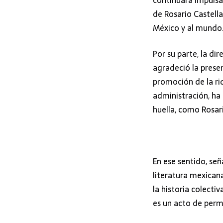
continuará impulsa
de Rosario Castell
México y al mundo
Por su parte, la di
agradeció la prese
promoción de la riq
administración, ha
huella, como Rosar
En ese sentido, se
literatura mexican
la historia colecti
es un acto de perma