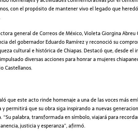
ndo homenajes y actividades conmemorativas por el centenar
anos, con el propósito de mantener vivo el legado que heredó
.
rectora general de Correos de México, Violeta Giorgina Abreu
ncia del gobernador Eduardo Ramírez y reconoció su compro
ueza cultural e histórica de Chiapas. Destacó que, desde el in
 impulsado diversas acciones para honrar a mujeres chiapan
io Castellanos.
ñaló que este acto rinde homenaje a una de las voces más em
a y permitirá que su obra siga inspirando a nuevas generacio
va. “Su palabra, transformada en símbolo, viajará para recordar
nencia, justicia y esperanza”, afirmó.